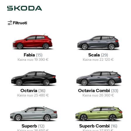
Filtruoti
Fabia
Scala
(
15
)
(
29
)
Kaina nuo
19 390
€
Kaina nuo
22 120
€
Octavia
Octavia Combi
(
36
)
(
33
)
Kaina nuo
25 480
€
Kaina nuo
26 360
€
Superb
Superb Combi
(
12
)
(
16
)
Kaina nuo
36 650
€
Kaina nuo
37 810
€