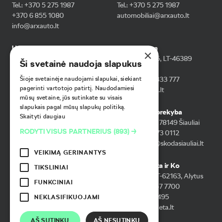
Tel.
:
+370 5 275 1987
Tel.
:
+370 5 275 1987
+370 6 855 1080
automobiliai@arxauto.lt
info@arxauto.lt
UAB Motus auto
UAB Baltieva
×
Ukmergės g. 286, Vilnius
Veiverių g. 145, LT-46389
Ši svetainė naudoja slapukus
Tel.
:
+370 6 533 3455
Kaunas
+370 5 231 2659
Tel.
:
+370 37 333 777
Šioje svetainėje naudojami slapukai, siekiant
pagerinti vartotojo patirtį. Naudodamiesi
skoda@motusauto.lt
info@baltieva.lt
mūsų svetaine, jūs sutinkate su visais
slapukais pagal mūsų slapukų politiką.
UAB Hokla
UAB Igtisos prekyba
Skaityti daugiau
Šilutės pl. 19, 91107 Klaipėda
Išradėjų g. 16, 78149 Šiauliai
RODYTI VISUS PARTNERIUS
(893) →
Tel.
:
+370 6 406 0000
Tel.
:
+370 6 873 0112
info@hokla.lt
automobiliai@skodasiauliai.lt
VEIKIMĄ GERINANTYS
UAB Atra
UAB Autodeta ir Ko
TIKSLINIAI
J. Janonio g. 5, 35101
Alovės g.5a LT-62163, Alytus
FUNKCINIAI
Panevėžys
Tel.
:
+370 3 157 7700
Tel.
:
+370 4 550 3671
+370 6 455 5495
NEKLASIFIKUOJAMI
skoda@atra.lt
skoda@autodeta.lt
AŠ SUTINKU
AŠ NESUTINKU