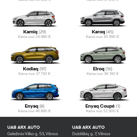
Kamiq
Karoq
(
29
)
(
45
)
Kaina nuo
24 980
€
Kaina nuo
30 990
€
Kodiaq
Elroq
(
97
)
(
16
)
Kaina nuo
37 730
€
Kaina nuo
36 740
€
Enyaq
Enyaq Coupé
(
8
)
(
1
)
Kaina nuo
46 890
€
Kaina nuo
52 900
€
UAB ARX AUTO
UAB ARX AUTO
Geležinio Vilko g. 53, Vilnius
Dubliškių g. 7, Vilnius