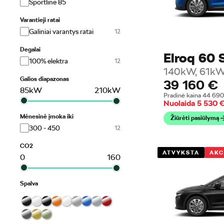
Sportline 85
Varantieji ratai
Galiniai varantys ratai
Degalai
Elroq 60 
100% elektra
140kW, 61kW
Galios diapazonas
39 160
€
85
kW
210
kW
Pradinė kaina
44 69
Nuolaida
5 530
Mėnesinė įmoka iki
Žiūrėti pasiūlymą
300 - 450
CO2
ATVYKSTA
AKC
0
160
Spalva