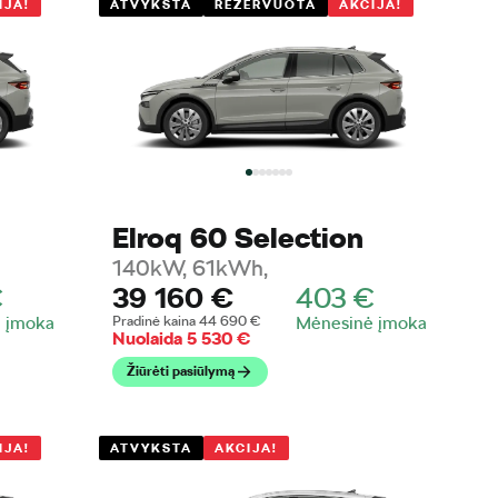
IJA!
ATVYKSTA
REZERVUOTA
AKCIJA!
Elroq 60 Selection
140kW, 61kWh,
€
39 160
€
403
€
 įmoka
Pradinė kaina
44 690
€
Mėnesinė įmoka
Nuolaida
5 530
€
Žiūrėti pasiūlymą
IJA!
ATVYKSTA
AKCIJA!