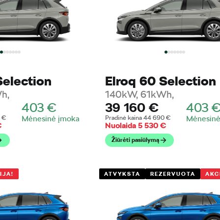
Selection
Elroq 60 Selection
h,
140kW, 61kWh,
403
€
39 160
€
403
0
€
Mėnesinė įmoka
Pradinė kaina
44 690
€
Mėnesinė
€
Nuolaida
5 530
€
Žiūrėti pasiūlymą
IJA!
ATVYKSTA
REZERVUOTA
AKC