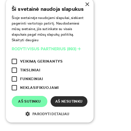
×
Ši svetainė naudoja slapukus
Šioje svetainėje naudojami slapukai, siekiant
pagerinti vartotojo patirtį. Naudodamiesi
mūsų svetaine, jūs sutinkate su visais
slapukais pagal mūsų slapukų politiką.
Skaityti daugiau
RODYTI VISUS PARTNERIUS
(893) →
VEIKIMĄ GERINANTYS
TIKSLINIAI
FUNKCINIAI
NEKLASIFIKUOJAMI
AŠ SUTINKU
AŠ NESUTINKU
PARODYTI DETALIAU