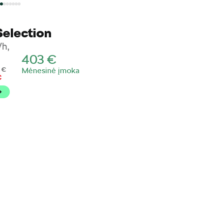
Selection
h,
403
€
0
€
Mėnesinė įmoka
€