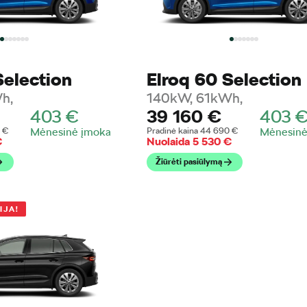
Selection
Elroq 60 Selection
h,
140kW, 61kWh,
403
€
39 160
€
403
0
€
Mėnesinė įmoka
Pradinė kaina
44 690
€
Mėnesinė
€
Nuolaida
5 530
€
Žiūrėti pasiūlymą
IJA!