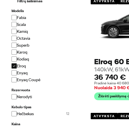
Filtrų šalinimas
ATVYKSTA
REZ
Modelis
Fabia
Scala
Kamiq
Octavia
Superb
Karoq
Kodiaq
Elroq 60 
Elroq
140kW, 61kW
Enyaq
36 740
€
Enyaq Coupé
Pradinė kaina
40 68
Nuolaida
3 940
Rezervuota
Žiūrėti pasiūlymą
Nerodyti
Kebulo tipas
Hečbekas
ATVYKSTA
REZ
Kaina