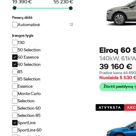
19 390
€
55 230
€
Pavarų dėžė
Automatinė
Įrangos lygis
130
Elroq 60 
50 Selection
60 Essence
140kW, 61kW
39 160
€
60 Selection
85
Pradinė kaina
44 69
Nuolaida
5 530
85 Selection
Essence
Žiūrėti pasiūlymą
Monte Carlo
Selection
ATVYKSTA
AKC
Selection 60
Selection 85
SportLine
SportLine 60