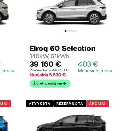
Elroq 60 Selection
140kW, 61kWh,
€
39 160
€
403
€
 įmoka
Pradinė kaina
44 690
€
Mėnesinė įmoka
Nuolaida
5 530
€
Žiūrėti pasiūlymą
IJA!
ATVYKSTA
REZERVUOTA
AKCIJA!