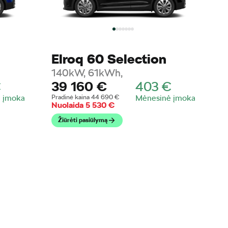
Elroq 60 Selection
140kW, 61kWh,
€
39 160
€
403
€
 įmoka
Pradinė kaina
44 690
€
Mėnesinė įmoka
Nuolaida
5 530
€
Žiūrėti pasiūlymą