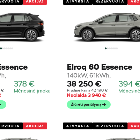
ERVUOTA
AKCIJA!
ATVYKSTA
REZERVUOTA
AKC
Essence
Elroq 60 Essence
h,
140kW, 61kWh,
378
€
38 250
€
394
0
€
Mėnesinė įmoka
Pradinė kaina
42 190
€
Mėnesinė
€
Nuolaida
3 940
€
Žiūrėti pasiūlymą
ERVUOTA
AKCIJA!
ATVYKSTA
REZERVUOTA
AKC