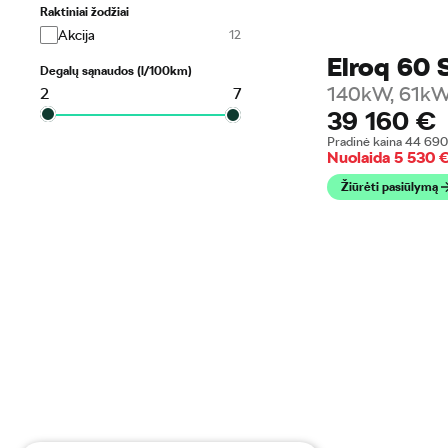
Raktiniai žodžiai
Akcija
Elroq 60 
Degalų sąnaudos (l/100km)
140kW, 61kW
2
7
39 160
€
Pradinė kaina
44 69
Nuolaida
5 530
Žiūrėti pasiūlymą