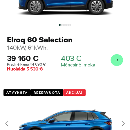
Elroq 60 Selection
140kW, 61kWh,
39 160
€
403
€
Pradinė kaina
44 690
€
Mėnesinė įmoka
Nuolaida
5 530
€
ATVYKSTA
REZERVUOTA
AKCIJA!