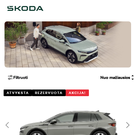
Filtruoti
ATVYKSTA
REZERVUOTA
AKCIJA!