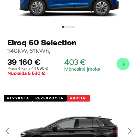
Elroq 60 Selection
140kW, 61kWh,
39 160
€
403
€
Pradinė kaina
44 690
€
Mėnesinė įmoka
Nuolaida
5 530
€
ATVYKSTA
REZERVUOTA
AKCIJA!