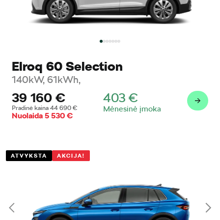
Elroq 60 Selection
140kW, 61kWh,
39 160
€
403
€
Pradinė kaina
44 690
€
Mėnesinė įmoka
Nuolaida
5 530
€
ATVYKSTA
AKCIJA!