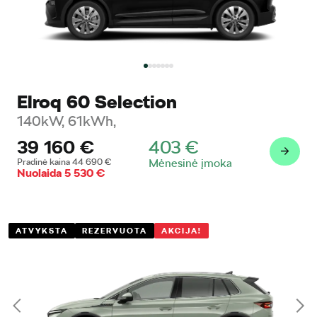
Elroq 60 Selection
140kW, 61kWh,
39 160
€
403
€
Pradinė kaina
44 690
€
Mėnesinė įmoka
Nuolaida
5 530
€
ATVYKSTA
REZERVUOTA
AKCIJA!