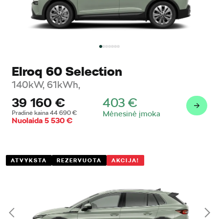
Elroq 60 Selection
140kW, 61kWh,
39 160
€
403
€
Pradinė kaina
44 690
€
Mėnesinė įmoka
Nuolaida
5 530
€
ATVYKSTA
REZERVUOTA
AKCIJA!