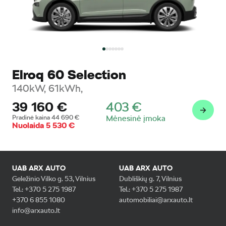
Elroq 60 Selection
140kW, 61kWh,
39 160
€
403
€
Pradinė kaina
44 690
€
Mėnesinė įmoka
Nuolaida
5 530
€
UAB ARX AUTO
UAB ARX AUTO
Geležinio Vilko g. 53, Vilnius
Dubliškių g. 7, Vilnius
Tel.
:
+370 5 275 1987
Tel.
:
+370 5 275 1987
+370 6 855 1080
automobiliai@arxauto.lt
info@arxauto.lt