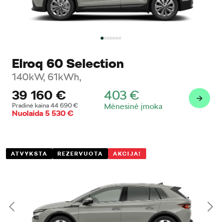
Elroq 60 Selection
140kW, 61kWh,
39 160
€
403
€
Pradinė kaina
44 690
€
Mėnesinė įmoka
Nuolaida
5 530
€
ATVYKSTA
REZERVUOTA
AKCIJA!