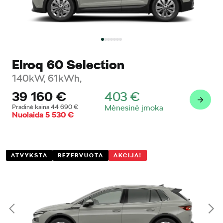
Elroq 60 Selection
140kW, 61kWh,
39 160
€
403
€
Pradinė kaina
44 690
€
Mėnesinė įmoka
Nuolaida
5 530
€
ATVYKSTA
REZERVUOTA
AKCIJA!