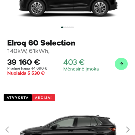
Elroq 60 Selection
140kW, 61kWh,
39 160
€
403
€
Pradinė kaina
44 690
€
Mėnesinė įmoka
Nuolaida
5 530
€
ATVYKSTA
AKCIJA!