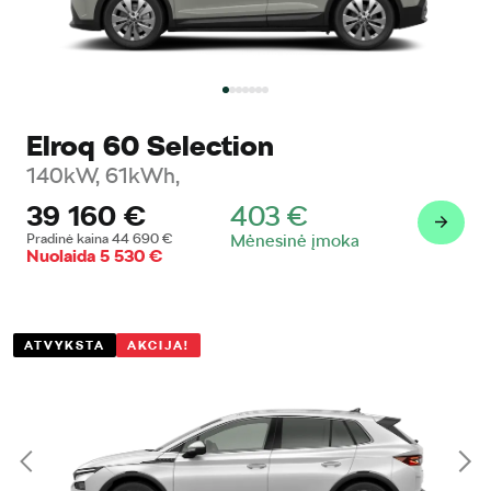
Elroq 60 Selection
140kW, 61kWh,
39 160
€
403
€
Pradinė kaina
44 690
€
Mėnesinė įmoka
Nuolaida
5 530
€
ATVYKSTA
AKCIJA!